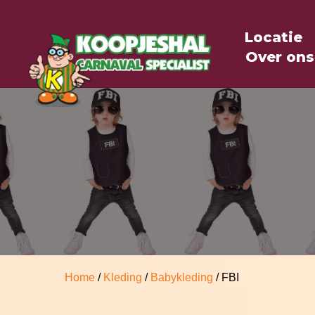
Locatie
Over ons
Home
/
Kleding
/
Babykleding
/ FBI