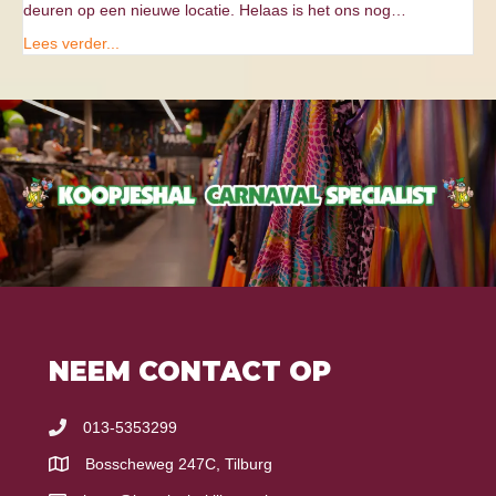
deuren op een nieuwe locatie. Helaas is het ons nog…
Lees verder...
NEEM CONTACT OP
013-5353299
Bosscheweg 247C, Tilburg