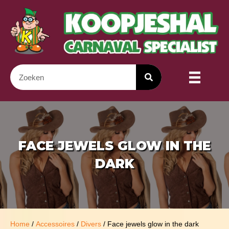
FACE JEWELS GLOW IN THE
DARK
Home
/
Accessoires
/
Divers
/ Face jewels glow in the dark