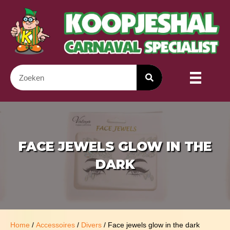
FACE JEWELS GLOW IN THE
DARK
Home
/
Accessoires
/
Divers
/ Face jewels glow in the dark