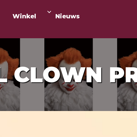
Winkel
Nieuws
L CLOWN P