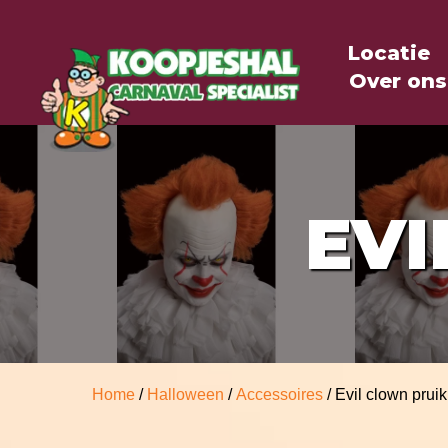
Locatie
Over ons
EVI
Home
/
Halloween
/
Accessoires
/ Evil clown pruik