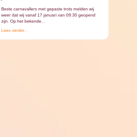
Beste carnavallers met gepaste trots melden wij
weer dat wij vanaf 17 januari van 09:30 geopend
zijn. Op het bekende…
Lees verder...