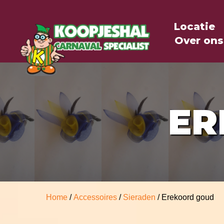
Locatie
Over ons
ER
Home
/
Accessoires
/
Sieraden
/ Erekoord goud