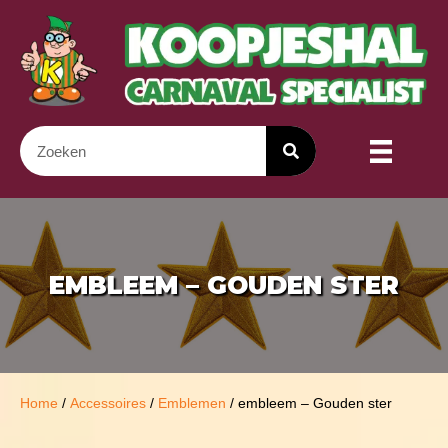
EMBLEEM – GOUDEN STER
Home
/
Accessoires
/
Emblemen
/ embleem – Gouden ster