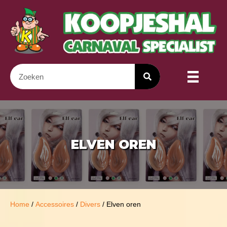
ELVEN OREN
Home
/
Accessoires
/
Divers
/ Elven oren