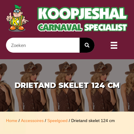
DRIETAND SKELET 124 CM
Home
/
Accessoires
/
Speelgoed
/ Drietand skelet 124 cm