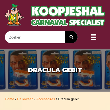
DRACULA GEBIT
Home
/
Halloween
/
Accessoires
/ Dracula gebit