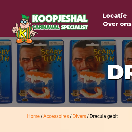
Locatie
Over ons
D
Home
/
Accessoires
/
Divers
/ Dracula gebit