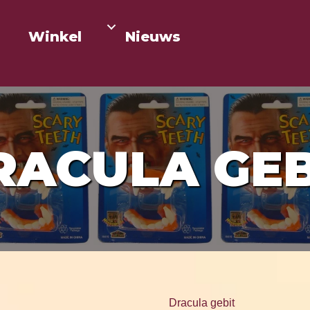
Winkel
Nieuws
RACULA GEB
Dracula gebit