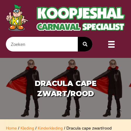
DRACULA CAPE
ZWART/ROOD
Home
/
Kleding
/
Kinderkleding
/ Dracula cape zwart/rood