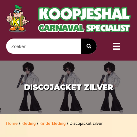
DISCOJACKET ZILVER
Home
/
Kleding
/
Kinderkleding
/ Discojacket zilver