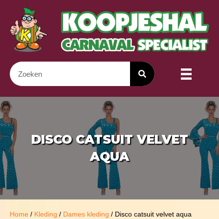
DISCO CATSUIT VELVET
AQUA
Home
/
Kleding
/
Dames kleding
/ Disco catsuit velvet aqua