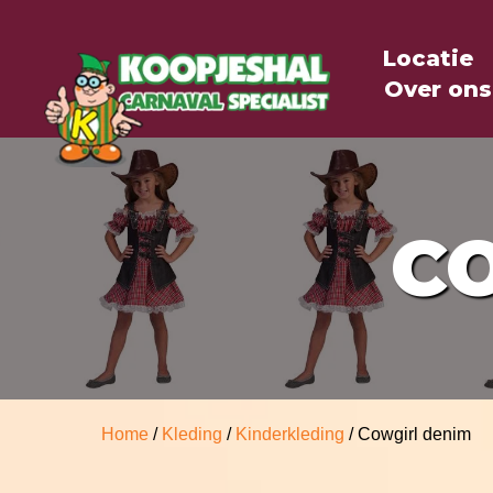
Locatie
Over ons
C
Home
/
Kleding
/
Kinderkleding
/ Cowgirl denim