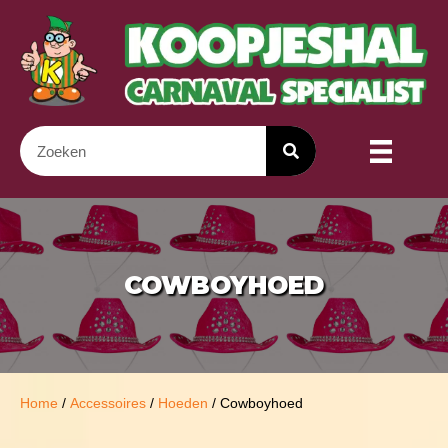
COWBOYHOED
Home
/
Accessoires
/
Hoeden
/ Cowboyhoed