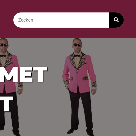
 MET
T