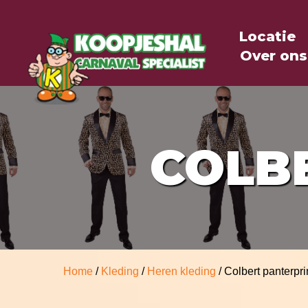
Locatie
Over ons
COLB
Home
/
Kleding
/
Heren kleding
/ Colbert panterpri