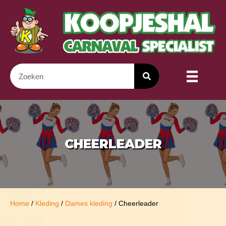
CHEERLEADER
Home
/
Kleding
/
Dames kleding
/ Cheerleader