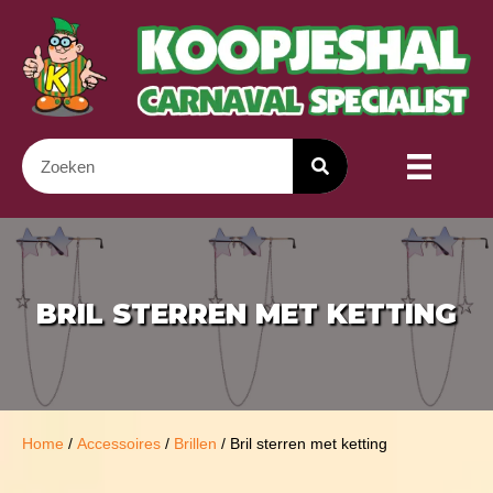
BRIL STERREN MET KETTING
Home
/
Accessoires
/
Brillen
/ Bril sterren met ketting