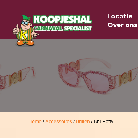
Locatie
Over ons
Home
/
Accessoires
/
Brillen
/ Bril Patty