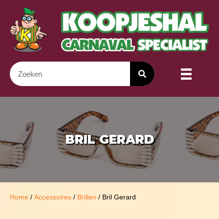
BRIL GERARD
Home
/
Accessoires
/
Brillen
/ Bril Gerard