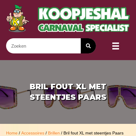
BRIL FOUT XL MET
STEENTJES PAARS
Home
/
Accessoires
/
Brillen
/ Bril fout XL met steentjes Paars