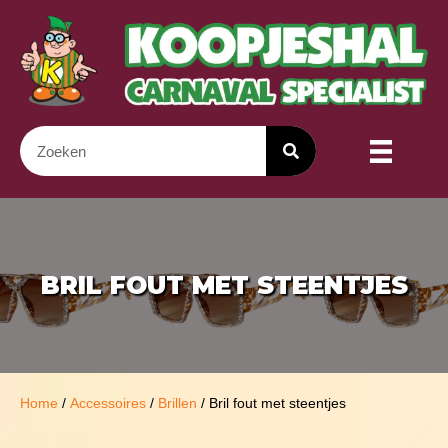
BRIL FOUT MET STEENTJES
Home
/
Accessoires
/
Brillen
/ Bril fout met steentjes