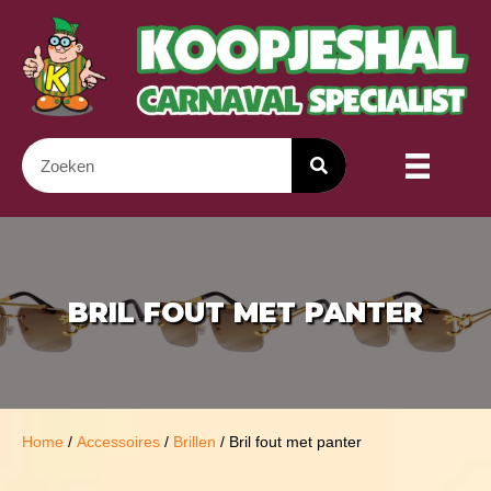
BRIL FOUT MET PANTER
Home
/
Accessoires
/
Brillen
/ Bril fout met panter