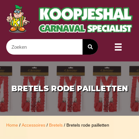
BRETELS RODE PAILLETTEN
Home
/
Accessoires
/
Bretels
/ Bretels rode pailletten