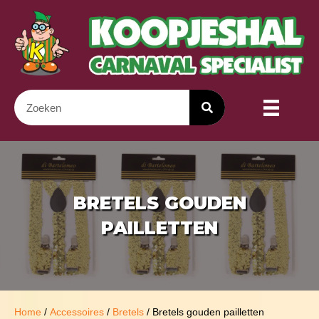
BRETELS GOUDEN
PAILLETTEN
Home
/
Accessoires
/
Bretels
/ Bretels gouden pailletten