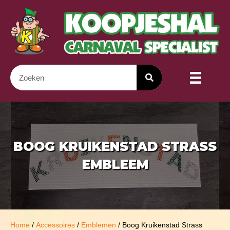
BOOG KRUIKENSTAD STRASS
EMBLEEM
Home
/
Accessoires
/
Emblemen
/ Boog Kruikenstad Strass