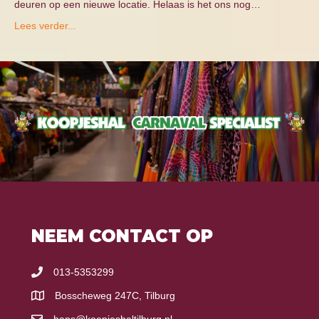
deuren op een nieuwe locatie. Helaas is het ons nog…
Lees verder...
NEEM CONTACT OP
013-5353299
Bosscheweg 247C, Tilburg
hans@koopjeshaltilburg.nl