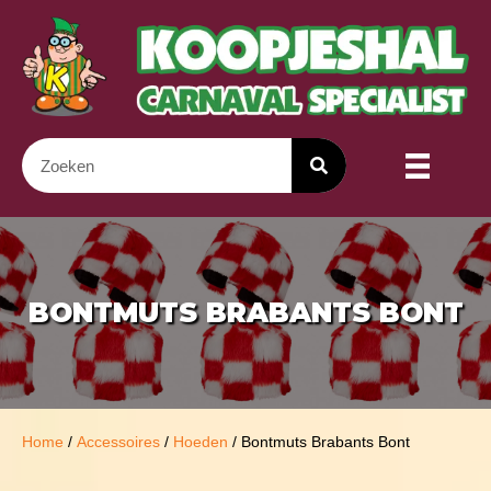
BONTMUTS BRABANTS BONT
Home
/
Accessoires
/
Hoeden
/ Bontmuts Brabants Bont