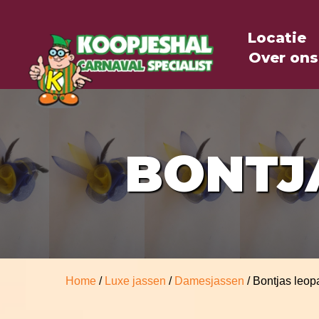
Locatie
Over ons
BONTJ
Home
/
Luxe jassen
/
Damesjassen
/ Bontjas leop