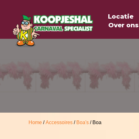
Locatie
Over ons
Home
/
Accessoires
/
Boa's
/ Boa