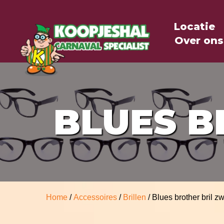
Locatie
Over ons
BLUES B
Home
/
Accessoires
/
Brillen
/ Blues brother bril zw