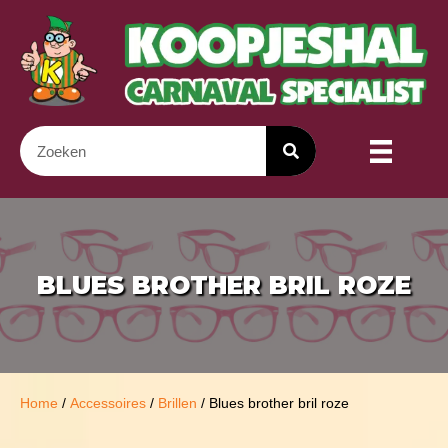
BLUES BROTHER BRIL ROZE
Home
/
Accessoires
/
Brillen
/ Blues brother bril roze