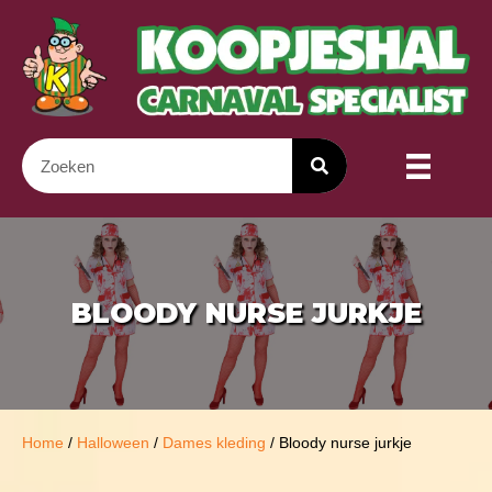
BLOODY NURSE JURKJE
Home
/
Halloween
/
Dames kleding
/ Bloody nurse jurkje