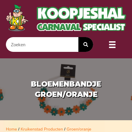
BLOEMENBANDJE
GROEN/ORANJE
Home
/
Kruikenstad Producten
/
Groen/oranje