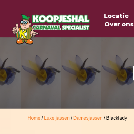
Locatie
Over ons
Home
/
Luxe jassen
/
Damesjassen
/ Blacklady