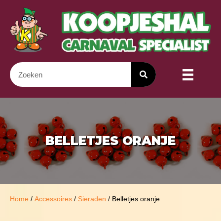
BELLETJES ORANJE
Home
/
Accessoires
/
Sieraden
/ Belletjes oranje