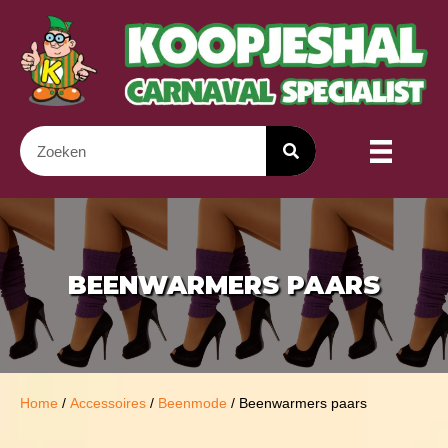
BEENWARMERS PAARS
Home
/
Accessoires
/
Beenmode
/ Beenwarmers paars