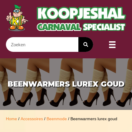
BEENWARMERS LUREX GOUD
Home
/
Accessoires
/
Beenmode
/ Beenwarmers lurex goud