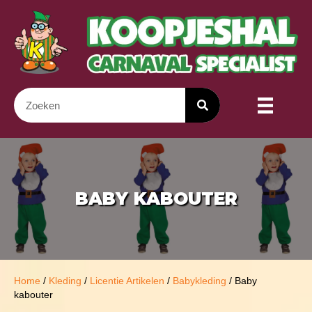
BABY KABOUTER
Home
/
Kleding
/
Licentie Artikelen
/
Babykleding
/ Baby
kabouter