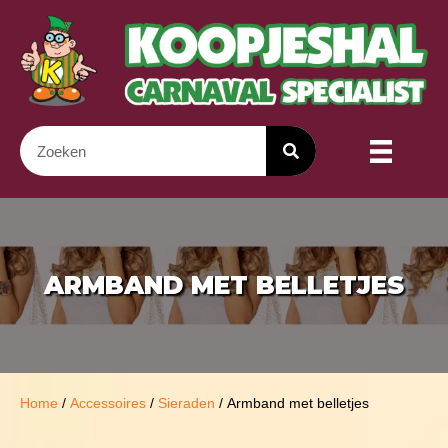
ARMBAND MET BELLETJES
Home
/
Accessoires
/
Sieraden
/ Armband met belletjes