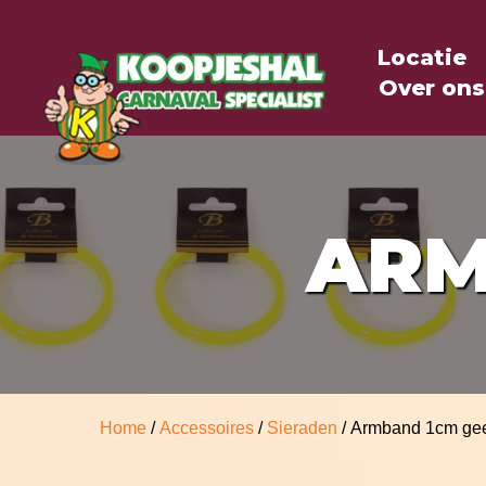
Locatie
Over ons
ARM
Home
/
Accessoires
/
Sieraden
/ Armband 1cm ge