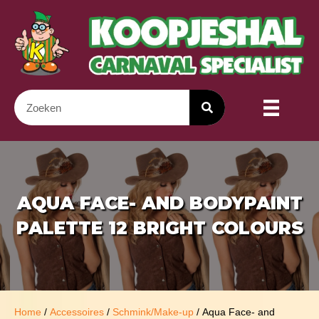
AQUA FACE- AND BODYPAINT
PALETTE 12 BRIGHT COLOURS
Home
/
Accessoires
/
Schmink/Make-up
/ Aqua Face- and