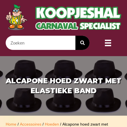
ALCAPONE HOED ZWART MET
ELASTIEKE BAND
Home
/
Accessoires
/
Hoeden
/ Alcapone hoed zwart met