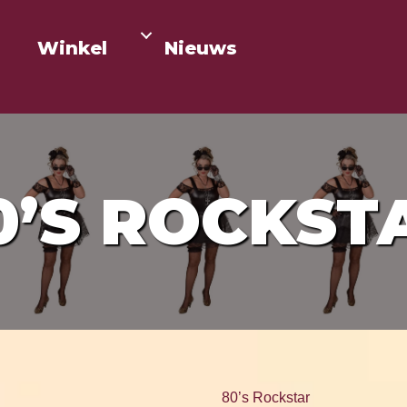
Winkel
Nieuws
0’S ROCKST
80’s Rockstar