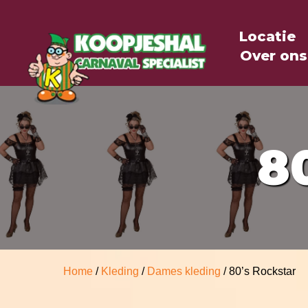
Locatie
Over ons
8
Home
/
Kleding
/
Dames kleding
/ 80’s Rockstar